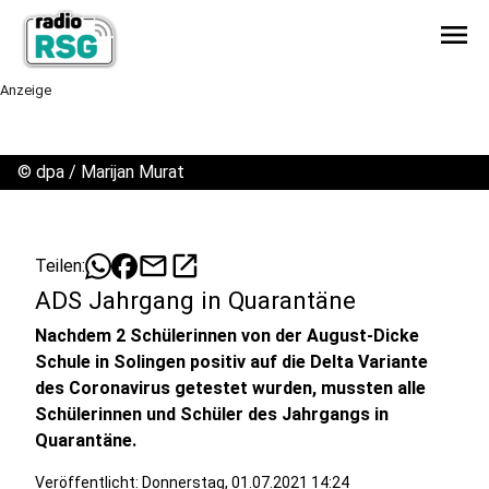
menu
Anzeige
©
dpa / Marijan Murat
mail
open_in_new
Teilen:
ADS Jahrgang in Quarantäne
Nachdem 2 Schülerinnen von der August-Dicke
Schule in Solingen positiv auf die Delta Variante
des Coronavirus getestet wurden, mussten alle
Schülerinnen und Schüler des Jahrgangs in
Quarantäne.
Veröffentlicht:
Donnerstag, 01.07.2021 14:24