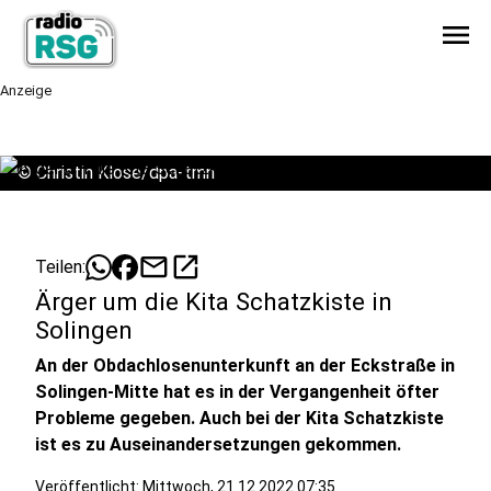
menu
Anzeige
©
Christin Klose/dpa-tmn
mail
open_in_new
Teilen:
Ärger um die Kita Schatzkiste in
Solingen
An der Obdachlosenunterkunft an der Eckstraße in
Solingen-Mitte hat es in der Vergangenheit öfter
Probleme gegeben. Auch bei der Kita Schatzkiste
ist es zu Auseinandersetzungen gekommen.
Veröffentlicht:
Mittwoch, 21.12.2022 07:35