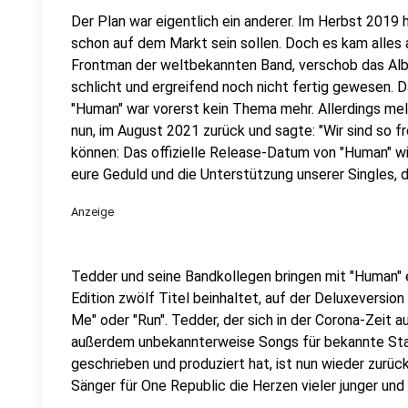
Der Plan war eigentlich ein anderer. Im Herbst 2019
schon auf dem Markt sein sollen. Doch es kam alles 
Frontman der weltbekannten Band, verschob das Albu
schlicht und ergreifend noch nicht fertig gewesen.
"Human" war vorerst kein Thema mehr. Allerdings me
nun, im August 2021 zurück und sagte: "Wir sind so fr
können: Das offizielle Release-Datum von "Human" wi
eure Geduld und die Unterstützung unserer Singles, di
Anzeige
Tedder und seine Bandkollegen bringen mit "Human" e
Edition zwölf Titel beinhaltet, auf der Deluxeversio
Me" oder "Run". Tedder, der sich in der Corona-Zeit a
außerdem unbekannterweise Songs für bekannte Sta
geschrieben und produziert hat, ist nun wieder zurüc
Sänger für One Republic die Herzen vieler junger und