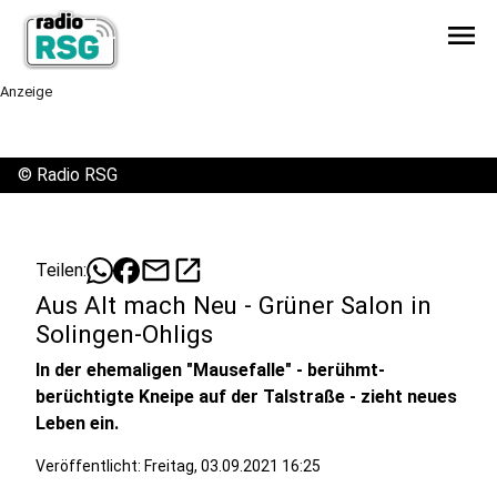
menu
Anzeige
©
Radio RSG
mail
open_in_new
Teilen:
Aus Alt mach Neu - Grüner Salon in
Solingen-Ohligs
In der ehemaligen "Mausefalle" - berühmt-
berüchtigte Kneipe auf der Talstraße - zieht neues
Leben ein.
Veröffentlicht:
Freitag, 03.09.2021 16:25