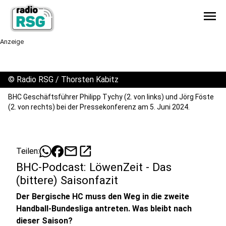
menu
Anzeige
©
Radio RSG / Thorsten Kabitz
BHC Geschäftsführer Philipp Tychy (2. von links) und Jörg Föste
(2. von rechts) bei der Pressekonferenz am 5. Juni 2024.
mail
open_in_new
Teilen:
BHC-Podcast: LöwenZeit - Das
(bittere) Saisonfazit
Der Bergische HC muss den Weg in die zweite
Handball-Bundesliga antreten. Was bleibt nach
dieser Saison?