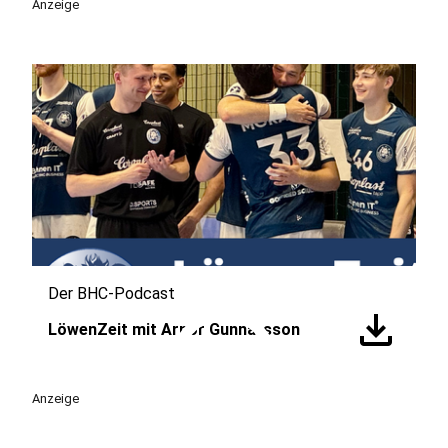
Anzeige
Der BHC-Podcast
play_circle
download
LöwenZeit mit Arnor Gunnarsson
Anzeige