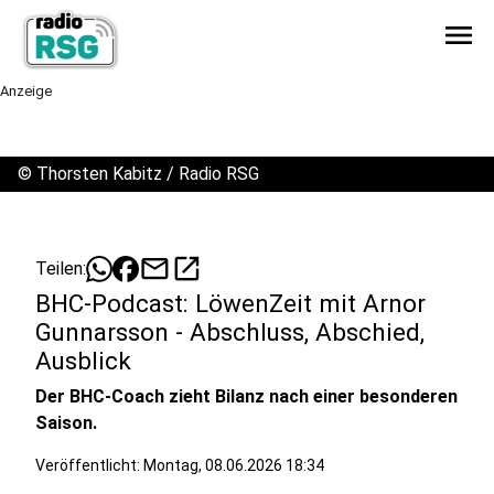
menu
Anzeige
©
Thorsten Kabitz / Radio RSG
mail
open_in_new
Teilen:
BHC-Podcast: LöwenZeit mit Arnor
Gunnarsson - Abschluss, Abschied,
Ausblick
Der BHC-Coach zieht Bilanz nach einer besonderen
Saison.
Veröffentlicht:
Montag, 08.06.2026 18:34