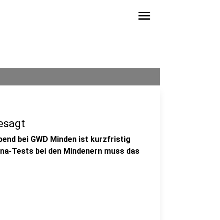
menu
esagt
end bei GWD Minden ist kurzfristig
ona-Tests bei den Mindenern muss das