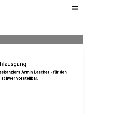
menu
ahlausgang
eskanzlers Armin Laschet - für den
 schwer vorstellbar.