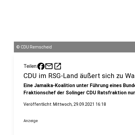
©
CDU Remscheid
mail
open_in_new
Teilen:
CDU im RSG-Land äußert sich zu W
Eine Jamaika-Koalition unter Führung eines Bund
Fraktionschef der Solinger CDU Ratsfraktion nur
Veröffentlicht:
Mittwoch, 29.09.2021 16:18
Anzeige