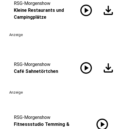
RSG-Morgenshow
play_circle
download
Kleine Restaurants und
Campingplätze
Anzeige
play_circle
download
RSG-Morgenshow
Café Sahnetörtchen
Anzeige
RSG-Morgenshow
play_circle
Fitnessstudio Temming &