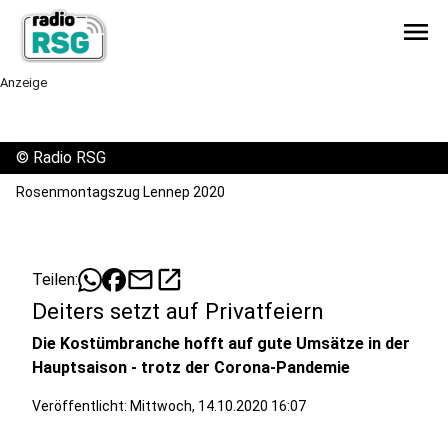
menu
Anzeige
©
Radio RSG
Rosenmontagszug Lennep 2020
mail
open_in_new
Teilen:
Deiters setzt auf Privatfeiern
Die Kostümbranche hofft auf gute Umsätze in der
Hauptsaison - trotz der Corona-Pandemie
Veröffentlicht:
Mittwoch, 14.10.2020 16:07