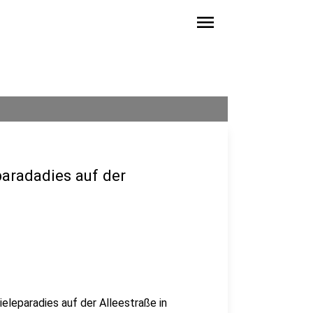
menu
paradadies auf der
eleparadies auf der Alleestraße in