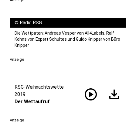
©
Radio RSG
Die Wettpaten: Andreas Vesper von All4Labels, Ralf
Kohns von Expert Schultes und Guido Knipper von Büro
Knipper
Anzeige
RSG-Weihnachtswette
play_circle
download
2019
Der Wettaufruf
Anzeige