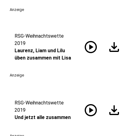
Anzeige
RSG-Weihnachtswette
play_circle
download
2019
Laurenz, Liam und Lilu
üben zusammen mit Lisa
Anzeige
RSG-Weihnachtswette
play_circle
download
2019
Und jetzt alle zusammen
Anzeige