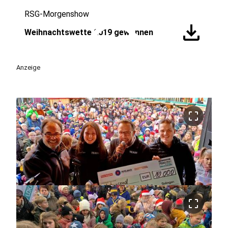
RSG-Morgenshow
play_circle
download
Weihnachtswette 2019 gewonnen
Anzeige
crop_free
crop_free