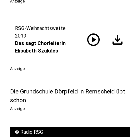
Anzeige
RSG-Weihnachtswette
play_circle
download
2019
Das sagt Chorleiterin
Elisabeth Szakács
Anzeige
Die Grundschule Dörpfeld in Remscheid übt
schon
Anzeige
©
Radio RSG