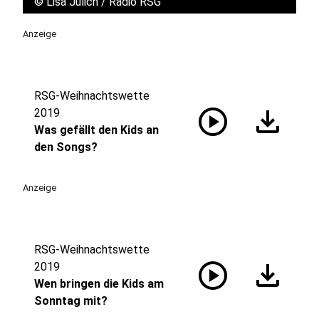
©
Lisa Jülich / Radio RSG
Anzeige
RSG-Weihnachtswette
play_circle
download
2019
Was gefällt den Kids an
den Songs?
Anzeige
RSG-Weihnachtswette
play_circle
download
2019
Wen bringen die Kids am
Sonntag mit?