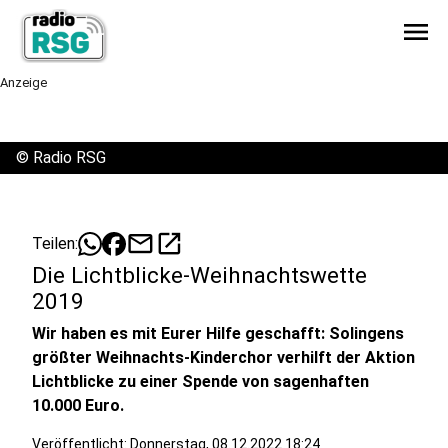
menu
Anzeige
©
Radio RSG
mail
open_in_new
Teilen:
Die Lichtblicke-Weihnachtswette
2019
Wir haben es mit Eurer Hilfe geschafft: Solingens
größter Weihnachts-Kinderchor verhilft der Aktion
Lichtblicke zu einer Spende von sagenhaften
10.000 Euro.
Veröffentlicht:
Donnerstag, 08.12.2022 18:24