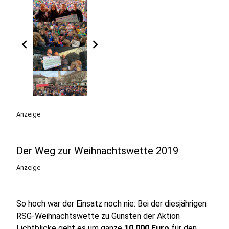
chevron_left
chevron_right
Anzeige
Der Weg zur Weihnachtswette 2019
Anzeige
So hoch war der Einsatz noch nie: Bei der diesjährigen
RSG-Weihnachtswette zu Gunsten der Aktion
Lichtblicke geht es um ganze
10.000 Euro
für den