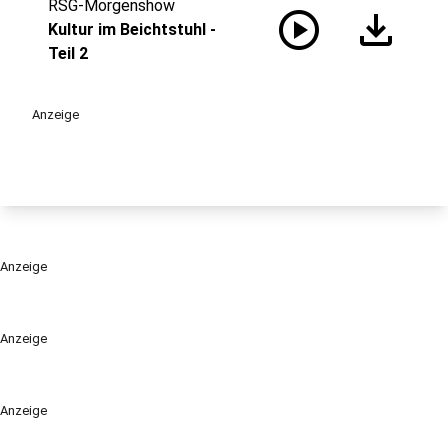
RSG-Morgenshow
play_circle
download
Kultur im Beichtstuhl -
Teil 2
Anzeige
Anzeige
Anzeige
Anzeige