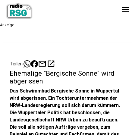
menu
Anzeige
mail
open_in_new
Teilen:
Ehemalige "Bergische Sonne" wird
abgerissen
Das Schwimmbad Bergische Sonne in Wuppertal
wird abgerissen. Ein Tochteruntermnehmen der
NRW-Landesregierung soll sich darum kümmern.
Die Wuppertaler Politik hat beschlossen, die
Landesgesellschaft NRW Urban zu beauftragen.
Die soll alle nötigen Aufträge vergeben, zum
Beispiel an Gutachter und Fachfirmen, damit das