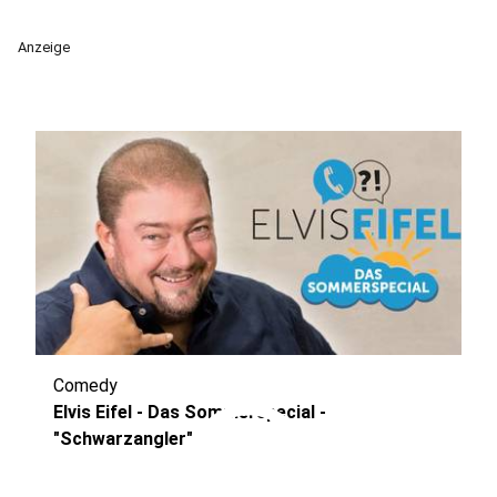
Anzeige
Comedy
play_circle
Elvis Eifel - Das Sommerspecial -
"Schwarzangler"