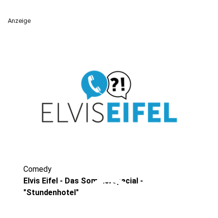
Anzeige
Comedy
play_circle
Elvis Eifel - Das Sommerspecial -
"Stundenhotel"