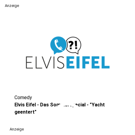
Anzeige
Comedy
play_circle
Elvis Eifel - Das Sommerspecial - "Yacht
geentert"
Anzeige