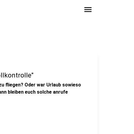
menu
llkontrolle"
 zu fliegen? Oder war Urlaub sowieso
ann bleiben euch solche anrufe