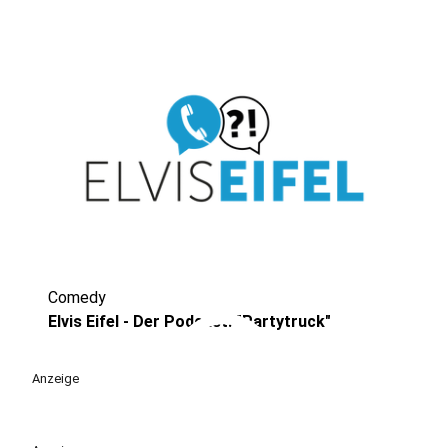
Comedy
play_circle
Elvis Eifel - Der Podcast: "Partytruck"
Anzeige