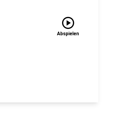
play_circle
Abspielen