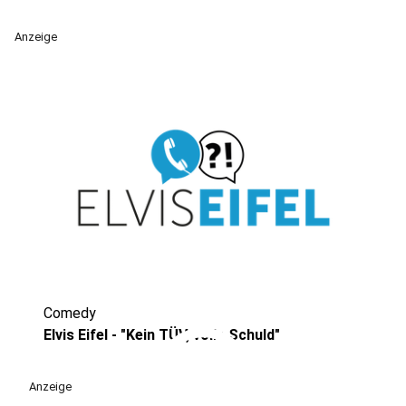
Anzeige
Comedy
play_circle
Elvis Eifel - "Kein TÜV, volle Schuld"
Anzeige