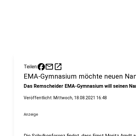
mail
open_in_new
Teilen:
EMA-Gymnasium möchte neuen Na
Das Remscheider EMA-Gymnasium will seinen Na
Veröffentlicht:
Mittwoch, 18.08.2021 16:48
Anzeige
Die Schulkonferenz findet, dass Ernst Moritz Arndt 