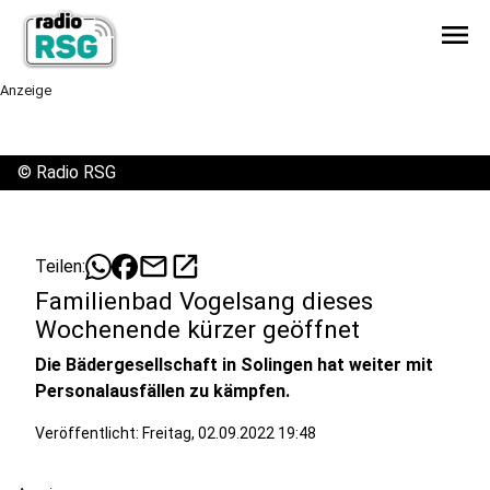
menu
Anzeige
©
Radio RSG
mail
open_in_new
Teilen:
Familienbad Vogelsang dieses
Wochenende kürzer geöffnet
Die Bädergesellschaft in Solingen hat weiter mit
Personalausfällen zu kämpfen.
Veröffentlicht:
Freitag, 02.09.2022 19:48