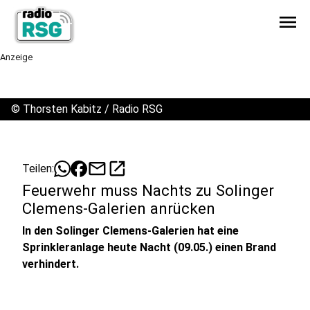
menu
Anzeige
©
Thorsten Kabitz / Radio RSG
mail
open_in_new
Teilen:
Feuerwehr muss Nachts zu Solinger
Clemens-Galerien anrücken
In den Solinger Clemens-Galerien hat eine
Sprinkleranlage heute Nacht (09.05.) einen Brand
verhindert.