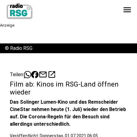
menu
Anzeige
©
Radio RSG
mail
open_in_new
Teilen:
Film ab: Kinos im RSG-Land öffnen
wieder
Das Solinger Lumen-Kino und das Remscheider
CineStar nehmen heute (1. Juli) wieder den Betrieb
auf. Die Corona-Regeln für den Besuch sind
allerdings unterschiedlich.
Veröffentlicht:
Donnerstag, 01.07.2021 06:05