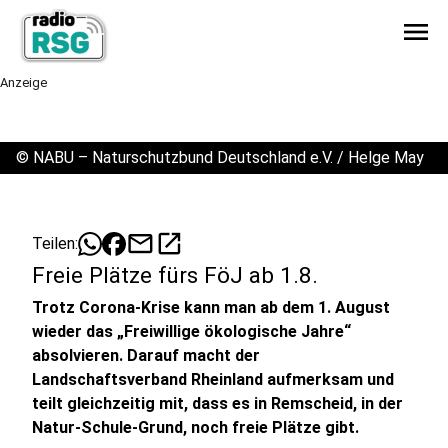
menu
Anzeige
©
NABU – Naturschutzbund Deutschland e.V. / Helge May
mail
open_in_new
Teilen:
Freie Plätze fürs FöJ ab 1.8.
Trotz Corona-Krise kann man ab dem 1. August
wieder das „Freiwillige ökologische Jahre“
absolvieren. Darauf macht der
Landschaftsverband Rheinland aufmerksam und
teilt gleichzeitig mit, dass es in Remscheid, in der
Natur-Schule-Grund, noch freie Plätze gibt.