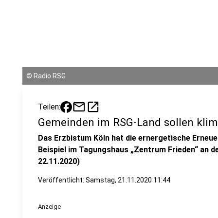
©
Radio RSG
mail
open_in_new
Teilen:
Gemeinden im RSG-Land sollen klim
Das Erzbistum Köln hat die ernergetische Erneue
Beispiel im Tagungshaus „Zentrum Frieden“ an d
22.11.2020)
Veröffentlicht:
Samstag, 21.11.2020 11:44
Anzeige