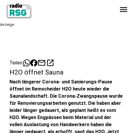
menu
Anzeige
mail
open_in_new
Teilen:
H2O öffnet Sauna
Nach längerer Corona- und Sanierungs-Pause
öffnet im Remscheider H2O heute wieder die
Saunalandschaft. Die Corona-Zwangspause wurde
für Renovierungsarbeiten genutzt. Die haben aber
leider länger gedauert, als geplant heißt es vom
H2O. Wegen Engpässen beim Material und der
vollen Auslastung von Handwerkern haben die
länger gedauert, als erhofft, sagt das H2O. Jetzt