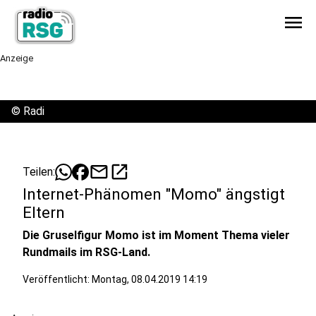
menu
Anzeige
©
Radi
mail
open_in_new
Teilen:
Internet-Phänomen "Momo" ängstigt
Eltern
Die Gruselfigur Momo ist im Moment Thema vieler
Rundmails im RSG-Land.
Veröffentlicht:
Montag, 08.04.2019 14:19