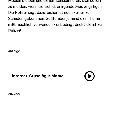
Medien bleiben und darauf sensibilisieren, sich sofort
zu melden, wenn sie sich über irgendetwas ängstigen.
Die Polizei sagt dazu: bisher ist noch keiner zu
Schaden gekommen. Sollte aber jemand das Thema
mißbräuchlich verwenden - unbedingt direkt damit zur
Polizei!
Anzeige
play_circle
Internet-Gruselfigur Momo
Anzeige