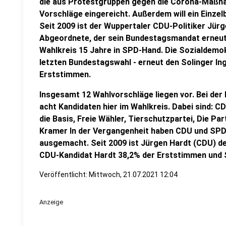
die aus Protestgruppen gegen die Corona-Maßna
Vorschläge eingereicht. Außerdem will ein Einze
Seit 2009 ist der Wuppertaler CDU-Politiker Jürg
Abgeordnete, der sein Bundestagsmandat erneut v
Wahlkreis 15 Jahre in SPD-Hand. Die Sozialdemok
letzten Bundestagswahl - erneut den Solinger In
Erststimmen.
Insgesamt 12 Wahlvorschläge liegen vor. Bei der
acht Kandidaten hier im Wahlkreis. Dabei sind: C
die Basis, Freie Wähler, Tierschutzpartei, Die Pa
Kramer In der Vergangenheit haben CDU und SPD
ausgemacht. Seit 2009 ist Jürgen Hardt (CDU) d
CDU-Kandidat Hardt 38,2% der Erststimmen und 
Veröffentlicht:
Mittwoch, 21.07.2021 12:04
Anzeige