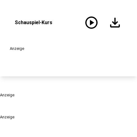
play_circle
download
Schauspiel-Kurs
Anzeige
Anzeige
Anzeige