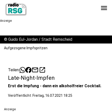
menu
Anzeige
©
Guido Eul-Jordan / Stadt Remscheid
Aufgezogene Impfspritzen
mail
open_in_new
Teilen:
Late-Night-Impfen
Erst die Impfung - dann ein alkoholfreier Cocktail.
Veröffentlicht:
Freitag, 16.07.2021 18:25
Anzeige