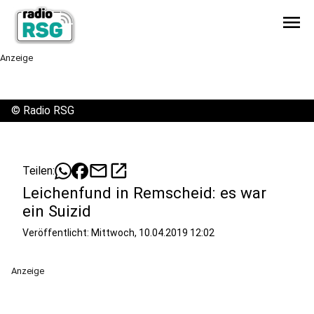
menu
Anzeige
©
Radio RSG
mail
open_in_new
Teilen:
Leichenfund in Remscheid: es war
ein Suizid
Veröffentlicht:
Mittwoch, 10.04.2019 12:02
Anzeige