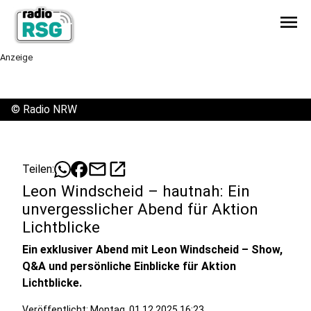
menu
Anzeige
©
Radio NRW
mail
open_in_new
Teilen:
Leon Windscheid – hautnah: Ein
unvergesslicher Abend für Aktion
Lichtblicke
Ein exklusiver Abend mit Leon Windscheid – Show,
Q&A und persönliche Einblicke für Aktion
Lichtblicke.
Veröffentlicht:
Montag, 01.12.2025 16:23