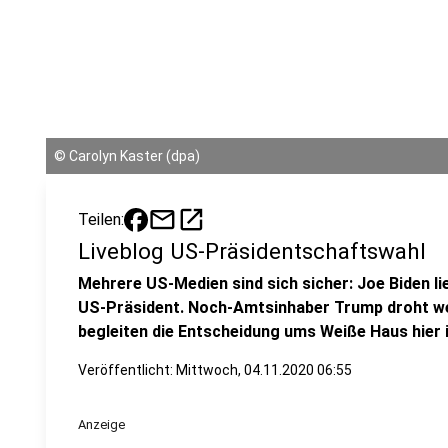
©
Carolyn Kaster (dpa)
mail
open_in_new
Teilen:
Liveblog US-Präsidentschaftswahl
Mehrere US-Medien sind sich sicher: Joe Biden li
US-Präsident. Noch-Amtsinhaber Trump droht weit
begleiten die Entscheidung ums Weiße Haus hier 
Veröffentlicht:
Mittwoch, 04.11.2020 06:55
Anzeige