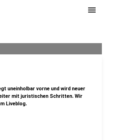
menu
egt uneinholbar vorne und wird neuer
er mit juristischen Schritten. Wir
im Liveblog.