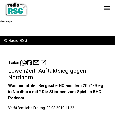
menu
Anzeige
©
Radio RSG
mail
open_in_new
Teilen:
LöwenZeit: Auftaktsieg gegen
Nordhorn
Was nimmt der Bergische HC aus dem 26:21-Sieg
in Nordhorn mit? Die Stimmen zum Spiel im BHC-
Podcast.
Veröffentlicht:
Freitag, 23.08.2019 11:22