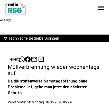
menu
Anzeige
©
Technische Betriebe Solingen
mail
open_in_new
Teilen:
Müllverbrennung wieder wochentags
auf
Da die stufenweise Samstagsöffnung ohne
Probleme lief, gehe man jetzt den nächsten
Schritt.
Veröffentlicht:
Montag, 18.05.2020 05:24