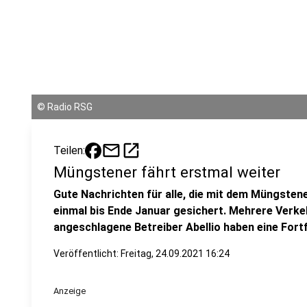
©
Radio RSG
mail
open_in_new
Teilen:
Müngstener fährt erstmal weiter
Gute Nachrichten für alle, die mit dem Müngstener
einmal bis Ende Januar gesichert. Mehrere Verke
angeschlagene Betreiber Abellio haben eine For
Veröffentlicht:
Freitag, 24.09.2021 16:24
Anzeige