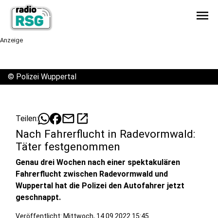
menu
Anzeige
©
Polizei Wuppertal
mail
open_in_new
Teilen:
Nach Fahrerflucht in Radevormwald:
Täter festgenommen
Genau drei Wochen nach einer spektakulären
Fahrerflucht zwischen Radevormwald und
Wuppertal hat die Polizei den Autofahrer jetzt
geschnappt.
Veröffentlicht:
Mittwoch, 14.09.2022 15:45