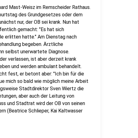
khard Mast-Weisz im Remscheider Rathaus.
Geburtstag des Grundgesetzes oder dem
nächst nur, der OB sei krank. Nun hat
entlich gemacht: "Es hat sich
le erlitten hatte." Am Dienstag nach
Behandlung begeben. Ärztliche
 ihn selbst unerwartete Diagnose.
r verlassen, ist aber derzeit krank
ieben und werden ambulant behandelt.
t fest, er betont aber: "Ich bin für die
ue mich so bald wie möglich meine Arbeit
gsweise Stadtdirektor Sven Wiertz die
htungen, aber auch der Leitung von
ss und Stadtrat wird der OB von seinen
n (Beatrice Schlieper, Kai Kaltwasser