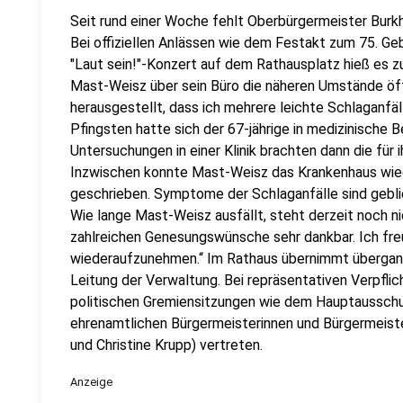
Seit rund einer Woche fehlt Oberbürgermeister Bur
Bei offiziellen Anlässen wie dem Festakt zum 75. 
"Laut sein!"-Konzert auf dem Rathausplatz hieß es zu
Mast-Weisz über sein Büro die näheren Umstände öff
herausgestellt, dass ich mehrere leichte Schlaganfäl
Pfingsten hatte sich der 67-jährige in medizinische 
Untersuchungen in einer Klinik brachten dann die für
Inzwischen konnte Mast-Weisz das Krankenhaus wiede
geschrieben. Symptome der Schlaganfälle sind gebl
Wie lange Mast-Weisz ausfällt, steht derzeit noch nich
zahlreichen Genesungswünsche sehr dankbar. Ich fre
wiederaufzunehmen.“ Im Rathaus übernimmt übergan
Leitung der Verwaltung. Bei repräsentativen Verpflic
politischen Gremiensitzungen wie dem Hauptausschu
ehrenamtlichen Bürgermeisterinnen und Bürgermeister
und Christine Krupp) vertreten.
Anzeige