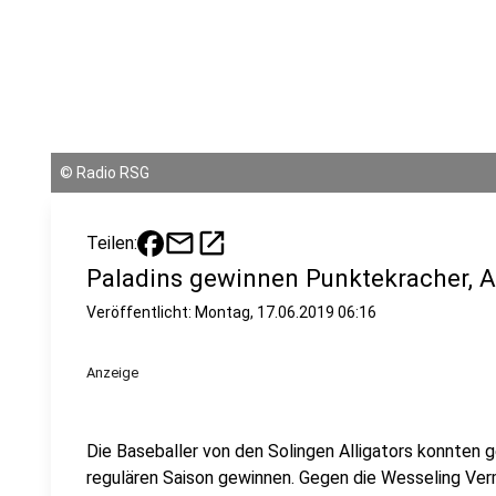
©
Radio RSG
mail
open_in_new
Teilen:
Paladins gewinnen Punktekracher, A
Veröffentlicht:
Montag, 17.06.2019 06:16
Anzeige
Die Baseballer von den Solingen Alligators konnten g
regulären Saison gewinnen. Gegen die Wesseling Ver