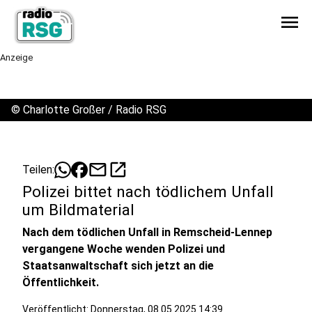
menu
Anzeige
©
Charlotte Großer / Radio RSG
mail
open_in_new
Teilen:
Polizei bittet nach tödlichem Unfall
um Bildmaterial
Nach dem tödlichen Unfall in Remscheid-Lennep
vergangene Woche wenden Polizei und
Staatsanwaltschaft sich jetzt an die
Öffentlichkeit.
Veröffentlicht:
Donnerstag, 08.05.2025 14:39