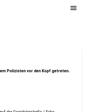
menu
nem Polizisten vor den Kopf getreten.
 auf der Goerdelerstraße / Ecke