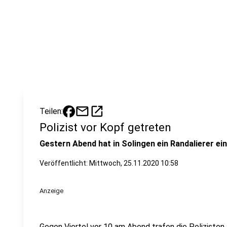
mail
open_in_new
Teilen:
Polizist vor Kopf getreten
Gestern Abend hat in Solingen ein Randalierer ei
Veröffentlicht:
Mittwoch, 25.11.2020 10:58
Anzeige
Gegen Viertel vor 10 am Abend trafen die Polizisten