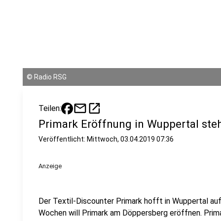
©
Radio RSG
mail
open_in_new
Teilen:
Primark Eröffnung in Wuppertal ste
Veröffentlicht:
Mittwoch, 03.04.2019 07:36
Anzeige
Der Textil-Discounter Primark hofft in Wuppertal au
Wochen will Primark am Döppersberg eröffnen. Pri