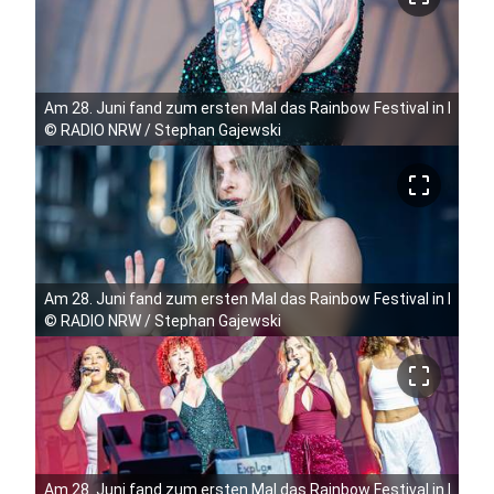
Am 28. Juni fand zum ersten Mal das Rainbow Festival in Köln 
©
RADIO NRW / Stephan Gajewski
crop_free
Am 28. Juni fand zum ersten Mal das Rainbow Festival in Köln 
©
RADIO NRW / Stephan Gajewski
crop_free
Am 28. Juni fand zum ersten Mal das Rainbow Festival in Köln 