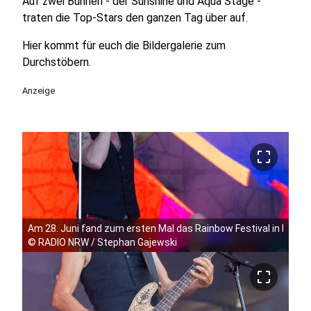
Auf zwei Bühnen - der Sunshine und Aqua Stage -
traten die Top-Stars den ganzen Tag über auf.
Hier kommt für euch die Bildergalerie zum
Durchstöbern.
Anzeige
crop_free
Am 28. Juni fand zum ersten Mal das Rainbow Festival in Köln 
©
RADIO NRW / Stephan Gajewski
crop_free