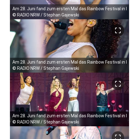
Am 28. Juni fand zum ersten Mal das Rainbow Festival in Köln 
©
RADIO NRW / Stephan Gajewski
crop_free
Am 28. Juni fand zum ersten Mal das Rainbow Festival in Köln 
©
RADIO NRW / Stephan Gajewski
crop_free
Am 28. Juni fand zum ersten Mal das Rainbow Festival in Köln 
©
RADIO NRW / Stephan Gajewski
crop_free