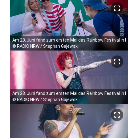
crop_free
Am 28. Juni fand zum ersten Mal das Rainbow Festival in Köln 
©
RADIO NRW / Stephan Gajewski
crop_free
Am 28. Juni fand zum ersten Mal das Rainbow Festival in Köln 
©
RADIO NRW / Stephan Gajewski
crop_free