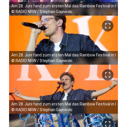
Am 28. Juni fand zum ersten Mal das Rainbow Festival in Köln 
©
RADIO NRW / Stephan Gajewski
crop_free
Am 28. Juni fand zum ersten Mal das Rainbow Festival in Köln 
©
RADIO NRW / Stephan Gajewski
crop_free
Am 28. Juni fand zum ersten Mal das Rainbow Festival in Köln 
©
RADIO NRW / Stephan Gajewski
crop_free