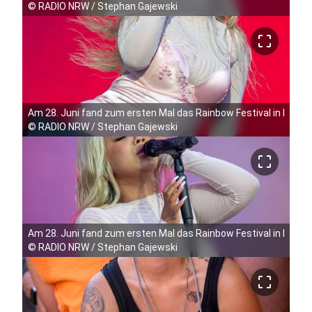
©
RADIO NRW / Stephan Gajewski
crop_free
Am 28. Juni fand zum ersten Mal das Rainbow Festival in Köln 
©
RADIO NRW / Stephan Gajewski
crop_free
Am 28. Juni fand zum ersten Mal das Rainbow Festival in Köln 
©
RADIO NRW / Stephan Gajewski
crop_free