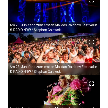
crop_free
Am 28. Juni fand zum ersten Mal das Rainbow Festival in Köln 
©
RADIO NRW / Stephan Gajewski
crop_free
Am 28. Juni fand zum ersten Mal das Rainbow Festival in Köln 
©
RADIO NRW / Stephan Gajewski
crop_free