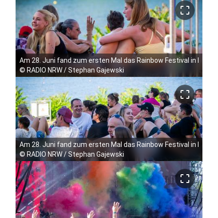
crop_free
Am 28. Juni fand zum ersten Mal das Rainbow Festival in Köln 
©
RADIO NRW / Stephan Gajewski
crop_free
Am 28. Juni fand zum ersten Mal das Rainbow Festival in Köln 
©
RADIO NRW / Stephan Gajewski
crop_free