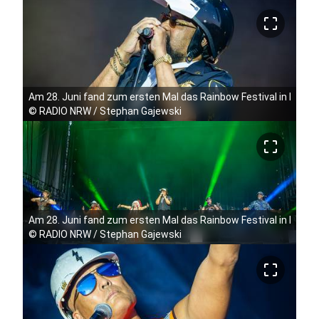
crop_free
Am 28. Juni fand zum ersten Mal das Rainbow Festival in Köln 
©
RADIO NRW / Stephan Gajewski
crop_free
Am 28. Juni fand zum ersten Mal das Rainbow Festival in Köln 
©
RADIO NRW / Stephan Gajewski
crop_free