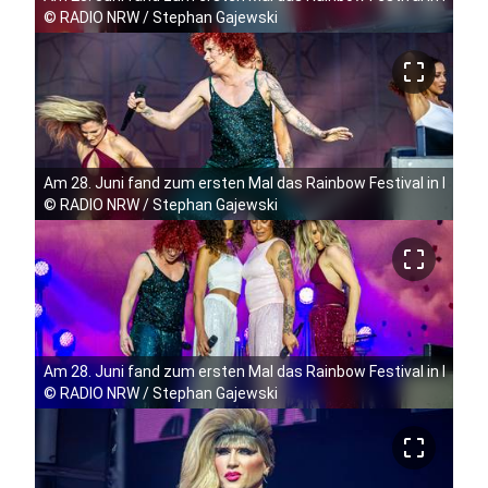
©
RADIO NRW / Stephan Gajewski
crop_free
Am 28. Juni fand zum ersten Mal das Rainbow Festival in Köln 
©
RADIO NRW / Stephan Gajewski
crop_free
Am 28. Juni fand zum ersten Mal das Rainbow Festival in Köln 
©
RADIO NRW / Stephan Gajewski
crop_free