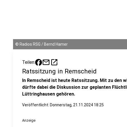
©
Radios RSG / Bernd Hamer
mail
open_in_new
Teilen:
Ratssitzung in Remscheid
In Remscheid ist heute Ratssitzung. Mit zu den
dürfte dabei die Diskussion zur geplanten Flücht
Lüttringhausen gehören.
Veröffentlicht:
Donnerstag, 21.11.2024 18:25
Anzeige