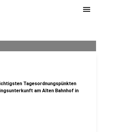
menu
 wichtigsten Tagesordnungspünkten
lingsunterkunft am Alten Bahnhof in