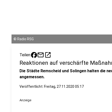
©
Radio RSG
mail
open_in_new
Teilen:
Reaktionen auf verschärfte Maßna
Die Städte Remscheid und Solingen halten die 
angemessen.
Veröffentlicht:
Freitag, 27.11.2020 05:17
Anzeige