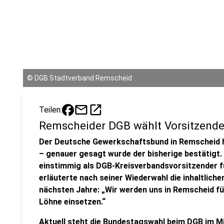
©
DGB Stadtverband Remscheid
mail
open_in_new
Teilen:
Remscheider DGB wählt Vorsitzende
Der Deutsche Gewerkschaftsbund in Remscheid h
– genauer gesagt wurde der bisherige bestätigt.
einstimmig als DGB-Kreisverbandsvorsitzender 
erläuterte nach seiner Wiederwahl die inhaltlich
nächsten Jahre: „Wir werden uns in Remscheid fü
Löhne einsetzen.“
Aktuell steht die Bundestagswahl beim DGB im M