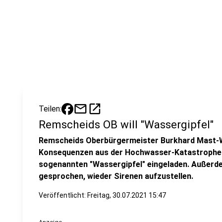
mail
open_in_new
Teilen:
Remscheids OB will "Wassergipfel"
Remscheids Oberbürgermeister Burkhard Mast-W
Konsequenzen aus der Hochwasser-Katastrophe z
sogenannten "Wassergipfel" eingeladen. Außerd
gesprochen, wieder Sirenen aufzustellen.
Veröffentlicht:
Freitag, 30.07.2021 15:47