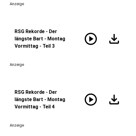
Anzeige
RSG Rekorde - Der
play_circle
download
längste Bart - Montag
Vormittag - Teil 3
Anzeige
RSG Rekorde - Der
play_circle
download
längste Bart - Montag
Vormittag - Teil 4
Anzeige