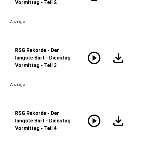
Vormittag - Teil 2
Anzeige
RSG Rekorde - Der
play_circle
download
längste Bart - Dienstag
Vormittag - Teil 3
Anzeige
RSG Rekorde - Der
play_circle
download
längste Bart - Dienstag
Vormittag - Teil 4